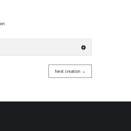
ton
Next creation
→