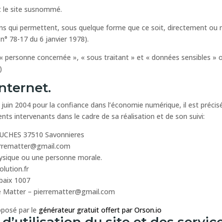
t le site susnommé.
ns qui permettent, sous quelque forme que ce soit, directement ou no
i n° 78-17 du 6 janvier 1978).
 personne concernée », « sous traitant » et « données sensibles » o
)
internet.
21 juin 2004 pour la confiance dans l’économie numérique, il est précisé
rents intervenants dans le cadre de sa réalisation et de son suivi:
TOUCHES 37510 Savonnieres
ierrematter@gmail.com
hysique ou une personne morale.
lution.fr
baix 1007
re Matter – pierrematter@gmail.com
oposé par le
générateur gratuit offert par Orson.io
d’utilisation du site et des servi