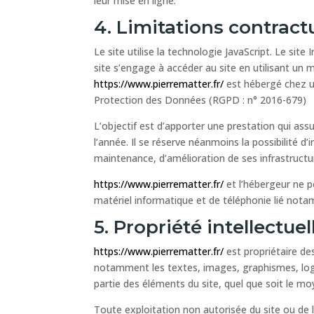
leur mise en ligne.
4. Limitations contract
Le site utilise la technologie JavaScript. Le site
site s’engage à accéder au site en utilisant un 
https://www.pierrematter.fr/
est hébergé chez un
Protection des Données (RGPD : n° 2016-679)
L’objectif est d’apporter une prestation qui assu
l’année. Il se réserve néanmoins la possibilité 
maintenance, d’amélioration de ses infrastructur
https://www.pierrematter.fr/
et l’hébergeur ne p
matériel informatique et de téléphonie lié no
5. Propriété intellectue
https://www.pierrematter.fr/
est propriétaire des
notamment les textes, images, graphismes, logo
partie des éléments du site, quel que soit le moy
Toute exploitation non autorisée du site ou de 