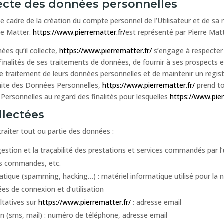
lecte des données personnelles
 cadre de la création du compte personnel de l’Utilisateur et de sa n
re Matter.
https://www.pierrematter.fr/
est représenté par Pierre Mat
es qu’il collecte,
https://www.pierrematter.fr/
s’engage à respecter l
finalités de ses traitements de données, de fournir à ses prospects et 
 traitement de leurs données personnelles et de maintenir un registr
aite des Données Personnelles,
https://www.pierrematter.fr/
prend to
 Personnelles au regard des finalités pour lesquelles
https://www.pier
llectées
traiter tout ou partie des données :
 gestion et la traçabilité des prestations et services commandés par l
 des commandes, etc.
matique (spamming, hacking…) : matériel informatique utilisé pour la 
ées de connexion et d’utilisation
ltatives sur
https://www.pierrematter.fr/
: adresse email
(sms, mail) : numéro de téléphone, adresse email