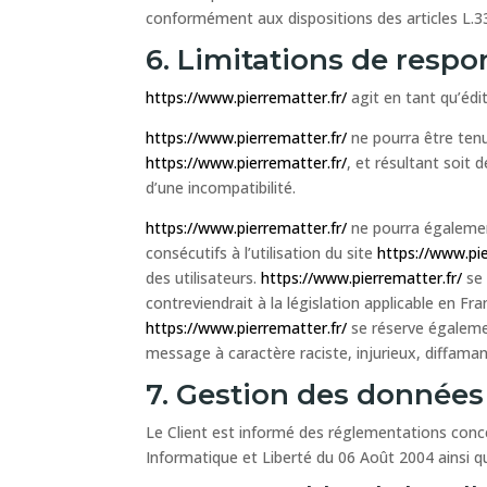
conformément aux dispositions des articles L.33
6. Limitations de respon
https://www.pierrematter.fr/
agit en tant qu’édi
https://www.pierrematter.fr/
ne pourra être tenu
https://www.pierrematter.fr/
, et résultant soit 
d’une incompatibilité.
https://www.pierrematter.fr/
ne pourra égalemen
consécutifs à l’utilisation du site
https://www.pie
des utilisateurs.
https://www.pierrematter.fr/
se 
contreviendrait à la législation applicable en Fr
https://www.pierrematter.fr/
se réserve égalemen
message à caractère raciste, injurieux, diffaman
7. Gestion des données
Le Client est informé des réglementations conce
Informatique et Liberté du 06 Août 2004 ainsi 