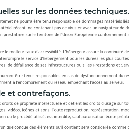
uelles sur les données techniques
 Internet ne pourra être tenu responsable de dommages matériels liés à l
matériel récent, ne contenant pas de virus et avec un navigateur de d
 prestataire sur le territoire de l’Union Européenne conformément 
re le meilleur taux d’accessibilité. L’hébergeur assure la continuité d
d’interrompre le service d’hébergement pour les durées les plus cour
es, de défaillance de ses infrastructures ou si les Prestations et Ser
ourront être tenus responsables en cas de dysfonctionnement du rés
tamment à l’encombrement du réseau empêchant l’accès au serveur.
lle et contrefaçons.
 droits de propriété intellectuelle et détient les droits d’usage sur to
s, vidéos, icônes et sons. Toute reproduction, représentation, modi
en ou le procédé utilisé, est interdite, sauf autorisation écrite préal
l’un quelconque des éléments qu’il contient sera considérée comme c