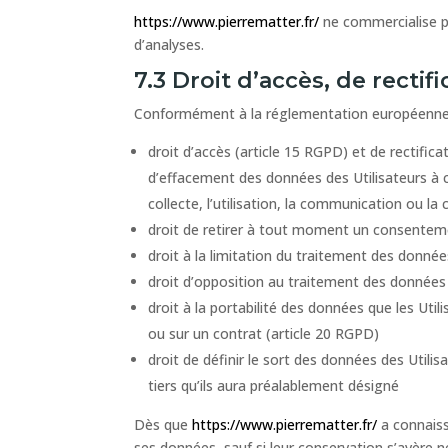
https://www.pierrematter.fr/
ne commercialise pa
d’analyses.
7.3 Droit d’accès, de rectif
Conformément à la réglementation européenne e
droit d’accès (article 15 RGPD) et de rectific
d’effacement des données des Utilisateurs à c
collecte, l’utilisation, la communication ou la
droit de retirer à tout moment un consentem
droit à la limitation du traitement des donnée
droit d’opposition au traitement des données 
droit à la portabilité des données que les Ut
ou sur un contrat (article 20 RGPD)
droit de définir le sort des données des Utilis
tiers qu’ils aura préalablement désigné
Dès que
https://www.pierrematter.fr/
a connaiss
ses données, sauf si leur conservation s’avère n