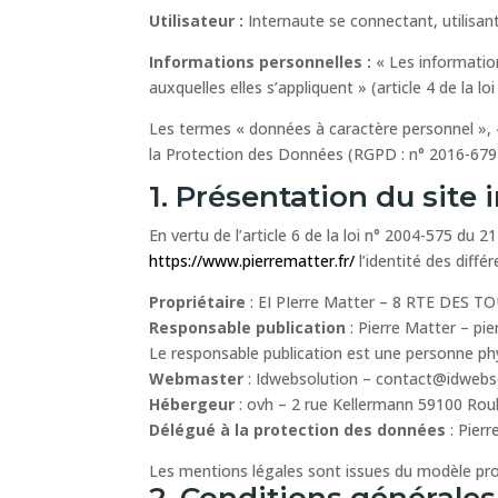
Utilisateur :
Internaute se connectant, utilisan
Informations personnelles :
« Les informatio
auxquelles elles s’appliquent » (article 4 de la lo
Les termes « données à caractère personnel », «
la Protection des Données (RGPD : n° 2016-679
1. Présentation du site 
En vertu de l’article 6 de la loi n° 2004-575 du 
https://www.pierrematter.fr/
l’identité des diffé
Propriétaire
: EI PIerre Matter – 8 RTE DES 
Responsable publication
: Pierre Matter – p
Le responsable publication est une personne p
Webmaster
: Idwebsolution – contact@idwebso
Hébergeur
: ovh – 2 rue Kellermann 59100 Rou
Délégué à la protection des données
: Pier
Les mentions légales sont issues du modèle pr
2. Conditions générales 