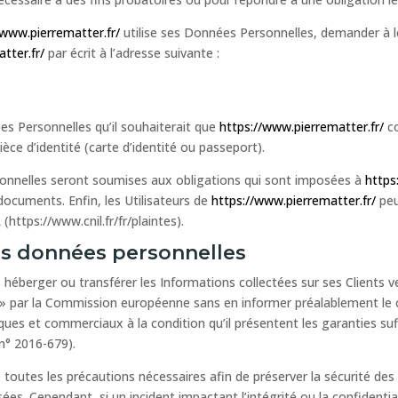
/www.pierrematter.fr/
utilise ses Données Personnelles, demander à le
tter.fr/
par écrit à l’adresse suivante :
ées Personnelles qu’il souhaiterait que
https://www.pierrematter.fr/
co
èce d’identité (carte d’identité ou passeport).
nnelles seront soumises aux obligations qui sont imposées à
https
ocuments. Enfin, les Utilisateurs de
https://www.pierrematter.fr/
peu
https://www.cnil.fr/fr/plaintes).
s données personnelles
r, héberger ou transférer les Informations collectées sur ses Clients 
par la Commission européenne sans en informer préalablement le c
niques et commerciaux à la condition qu’il présentent les garanties 
n° 2016-679).
toutes les précautions nécessaires afin de préserver la sécurité de
. Cependant, si un incident impactant l’intégrité ou la confidential