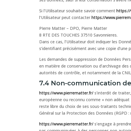
Si l’Utilisateur souhaite savoir comment
https:/
l’Utilisateur peut contacter
https://www.pierrema
PIerre Matter – DPO, Pierre Matter
8 RTE DES TOUCHES 37510 Savonnieres.
Dans ce cas, l’Utilisateur doit indiquer les Donn
s’identifiant précisément avec une copie d’une pi
Les demandes de suppression de Données Perso
en matière de conservation ou d’archivage des d
autorités de contrôle, et notamment de la CNIL (
7.4 Non-communication de
https://www.pierrematter.fr/
s’interdit de traite
européenne ou reconnu comme « non adéquat » 
reste libre du choix de ses sous-traitants tech
Général sur la Protection des Données (RGPD : 
https://www.pierrematter.fr/
s’engage à prendre 
pas communiquées à des personnes non autorisées