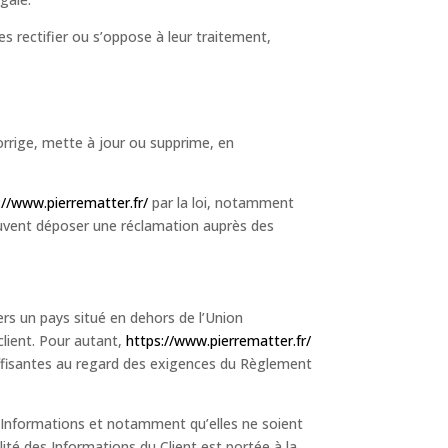
s rectifier ou s’oppose à leur traitement,
rrige, mette à jour ou supprime, en
://www.pierrematter.fr/
par la loi, notamment
vent déposer une réclamation auprès des
vers un pays situé en dehors de l’Union
lient. Pour autant,
https://www.pierrematter.fr/
suffisantes au regard des exigences du Règlement
s Informations et notamment qu’elles ne soient
ité des Informations du Client est portée à la