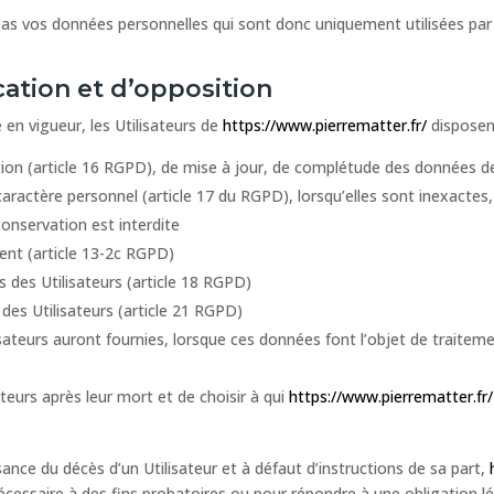
s vos données personnelles qui sont donc uniquement utilisées par n
ication et d’opposition
n vigueur, les Utilisateurs de
https://www.pierrematter.fr/
disposent
ation (article 16 RGPD), de mise à jour, de complétude des données de
aractère personnel (article 17 du RGPD), lorsqu’elles sont inexactes
 conservation est interdite
ent (article 13-2c RGPD)
s des Utilisateurs (article 18 RGPD)
des Utilisateurs (article 21 RGPD)
ilisateurs auront fournies, lorsque ces données font l’objet de trai
ateurs après leur mort et de choisir à qui
https://www.pierrematter.fr/
ance du décès d’un Utilisateur et à défaut d’instructions de sa part,
écessaire à des fins probatoires ou pour répondre à une obligation lé