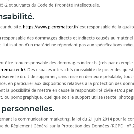
5-2 et suivants du Code de Propriété Intellectuelle.
sabilité.
teur du site.
https://www.pierrematter.fr/
est responsable de la qualité
 responsable des dommages directs et indirects causés au matériel de l
de l’utilisation d’un matériel ne répondant pas aux spécifications indiq
t être tenu responsable des dommages indirects (tels par exemple 
rrematter.fr/
. Des espaces interactifs (possibilité de poser des ques
réserve le droit de supprimer, sans mise en demeure préalable, tou
ance, en particulier aux dispositions relatives à la protection des don
t la possibilité de mettre en cause la responsabilité civile et/ou pén
t, ou pornographique, quel que soit le support utilisé (texte, photog
 personnelles.
rnant la communication marketing, la loi du 21 Juin 2014 pour la co
que du Règlement Général sur la Protection des Données (RGPD : n° 