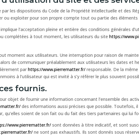
 par les dispositions du Code de la Propriété Intellectuelle et des R
der ou exploiter pour son propre compte tout ou partie des éléments 
implique l’acceptation pleine et entière des conditions générales d’ut
 ou complétées à tout moment, les utilisateurs du site
https://www.pi
tout moment aux utilisateurs. Une interruption pour raison de maint
a alors de communiquer préalablement aux utilisateurs les dates et he
ulièrement par
https://www.pierrematter.fr/
responsable. De la même f
oins à l’utilisateur qui est invité à s’y référer le plus souvent poss
ces fournis.
our objet de fournir une information concernant l’ensemble des activ
ematter.fr/
des informations aussi précises que possible. Toutefois, i
, qu’elles soient de son fait ou du fait des tiers partenaires qui lui 
ps://www.pierrematter.fr/
sont données à titre indicatif, et sont susce
pierrematter.fr/
ne sont pas exhaustifs. Ils sont donnés sous réser